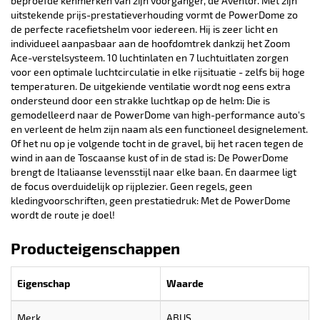
beproefde kenmerken van zijn voorganger, de Aventor. Met zijn
uitstekende prijs-prestatieverhouding vormt de PowerDome zo
de perfecte racefietshelm voor iedereen. Hij is zeer licht en
individueel aanpasbaar aan de hoofdomtrek dankzij het Zoom
Ace-verstelsysteem. 10 luchtinlaten en 7 luchtuitlaten zorgen
voor een optimale luchtcirculatie in elke rijsituatie - zelfs bij hoge
temperaturen. De uitgekiende ventilatie wordt nog eens extra
ondersteund door een strakke luchtkap op de helm: Die is
gemodelleerd naar de PowerDome van high-performance auto's
en verleent de helm zijn naam als een functioneel designelement.
Of het nu op je volgende tocht in de gravel, bij het racen tegen de
wind in aan de Toscaanse kust of in de stad is: De PowerDome
brengt de Italiaanse levensstijl naar elke baan. En daarmee ligt
de focus overduidelijk op rijplezier. Geen regels, geen
kledingvoorschriften, geen prestatiedruk: Met de PowerDome
wordt de route je doel!
Producteigenschappen
Eigenschap
Waarde
Merk
ABUS