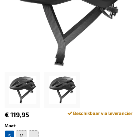
€ 119,95
Beschikbaar via leverancier
Maat:
S
M
L