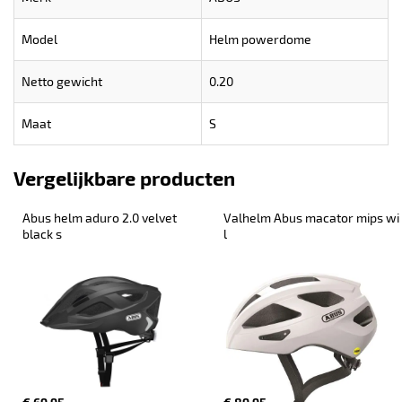
Model
Helm powerdome
Netto gewicht
0.20
Maat
S
Vergelijkbare producten
Abus helm aduro 2.0 velvet 
Valhelm Abus macator mips wi 
black s
l