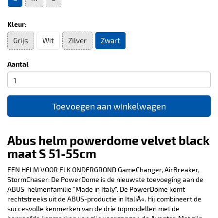
Kleur:
Grijs
Wit
Zilver
Zwart
Aantal
Toevoegen aan winkelwagen
Abus helm powerdome velvet black
maat S 51-55cm
EEN HELM VOOR ELK ONDERGROND GameChanger, AirBreaker,
StormChaser: De PowerDome is de nieuwste toevoeging aan de
ABUS-helmenfamilie "Made in Italy". De PowerDome komt
rechtstreeks uit de ABUS-productie in ItaliĂ«. Hij combineert de
succesvolle kenmerken van de drie topmodellen met de