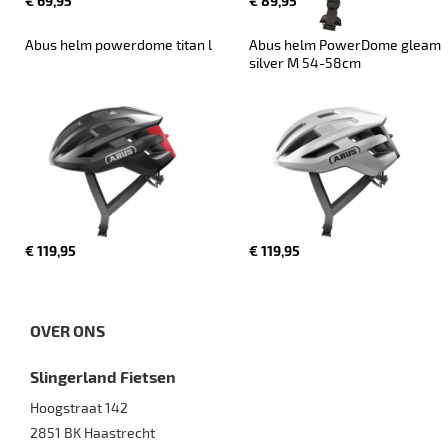
€ 69,95
€ 89,95
Abus helm powerdome titan l
Abus helm PowerDome gleam 
silver M 54-58cm
€ 119,95
€ 119,95
OVER ONS
Slingerland Fietsen
Hoogstraat 142
2851 BK
Haastrecht