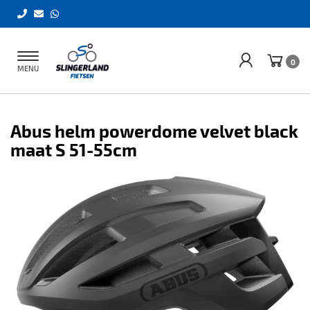
Toggle
0
MENU
navigation
Abus helm powerdome velvet black
maat S 51-55cm