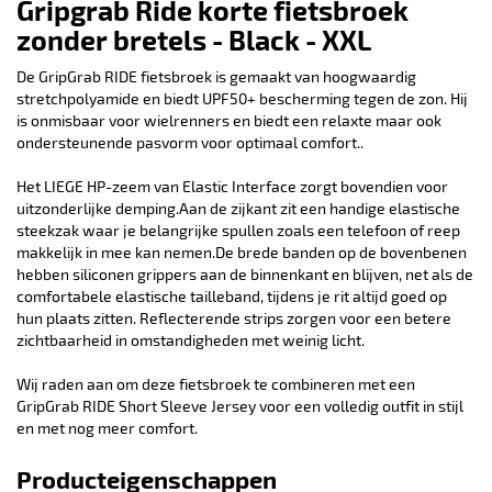
Gripgrab Ride korte fietsbroek
zonder bretels - Black - XXL
De GripGrab RIDE fietsbroek is gemaakt van hoogwaardig
stretchpolyamide en biedt UPF50+ bescherming tegen de zon. Hij
is onmisbaar voor wielrenners en biedt een relaxte maar ook
ondersteunende pasvorm voor optimaal comfort..
Het LIEGE HP-zeem van Elastic Interface zorgt bovendien voor
uitzonderlijke demping.Aan de zijkant zit een handige elastische
steekzak waar je belangrijke spullen zoals een telefoon of reep
makkelijk in mee kan nemen.De brede banden op de bovenbenen
hebben siliconen grippers aan de binnenkant en blijven, net als de
comfortabele elastische tailleband, tijdens je rit altijd goed op
hun plaats zitten. Reflecterende strips zorgen voor een betere
zichtbaarheid in omstandigheden met weinig licht.
Wij raden aan om deze fietsbroek te combineren met een
GripGrab RIDE Short Sleeve Jersey voor een volledig outfit in stijl
en met nog meer comfort.
Producteigenschappen