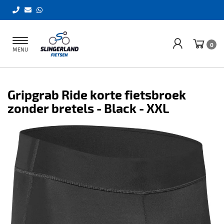
Toggle
0
MENU
navigation
Gripgrab Ride korte fietsbroek
zonder bretels - Black - XXL