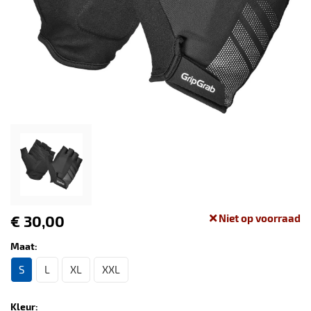
€ 30,00
Niet op voorraad
Maat:
S
L
XL
XXL
Kleur: