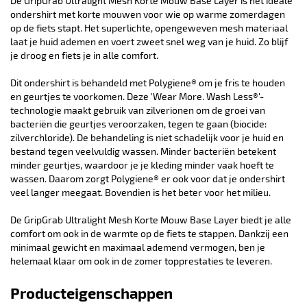
De GripGrab Ultralight Mesh Korte Mouw Base Layer is het ideale
ondershirt met korte mouwen voor wie op warme zomerdagen
op de fiets stapt. Het superlichte, opengeweven mesh materiaal
laat je huid ademen en voert zweet snel weg van je huid. Zo blijf
je droog en fiets je in alle comfort.
Dit ondershirt is behandeld met Polygiene® om je fris te houden
en geurtjes te voorkomen. Deze 'Wear More. Wash Less®'-
technologie maakt gebruik van zilverionen om de groei van
bacteriën die geurtjes veroorzaken, tegen te gaan (biocide:
zilverchloride). De behandeling is niet schadelijk voor je huid en
bestand tegen veelvuldig wassen. Minder bacteriën betekent
minder geurtjes, waardoor je je kleding minder vaak hoeft te
wassen. Daarom zorgt Polygiene® er ook voor dat je ondershirt
veel langer meegaat. Bovendien is het beter voor het milieu.
De GripGrab Ultralight Mesh Korte Mouw Base Layer biedt je alle
comfort om ook in de warmte op de fiets te stappen. Dankzij een
minimaal gewicht en maximaal ademend vermogen, ben je
helemaal klaar om ook in de zomer topprestaties te leveren.
Producteigenschappen