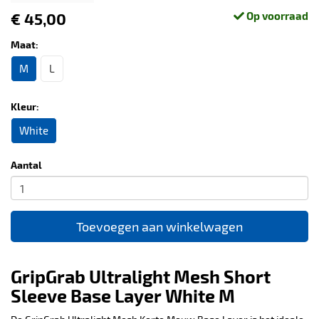
€ 45,00
Op voorraad
Maat:
M
L
Kleur:
White
Aantal
Toevoegen aan winkelwagen
GripGrab Ultralight Mesh Short
Sleeve Base Layer White M