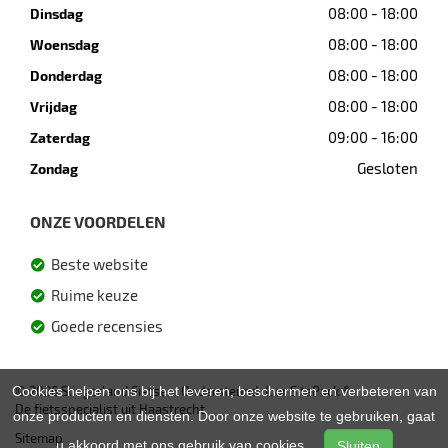
08:00 - 18:00
Dinsdag
08:00 - 18:00
Woensdag
08:00 - 18:00
Donderdag
08:00 - 18:00
Vrijdag
09:00 - 16:00
Zaterdag
Gesloten
Zondag
ONZE VOORDELEN
Beste website
Ruime keuze
Goede recensies
Cookies helpen ons bij het leveren, beschermen en verbeteren van
© 2026 Slingerland Fietsen. Ondersteund door
SitePack ®
De fietsspecialist uit Haastrecht
onze producten en diensten. Door onze website te gebruiken, gaat
Sitemap
u akkoord met ons gebruik van cookies.
Sluiten