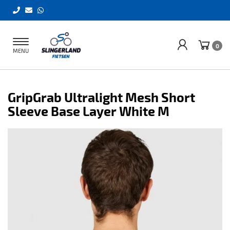
Toggle
0
MENU
navigation
GripGrab Ultralight Mesh Short
Sleeve Base Layer White M