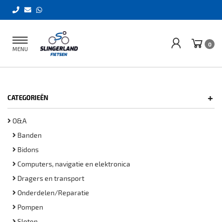
Toggle
0
MENU
navigation
+
CATEGORIEËN
O&A
Banden
Bidons
Computers, navigatie en elektronica
Dragers en transport
Onderdelen/Reparatie
Pompen
Sloten