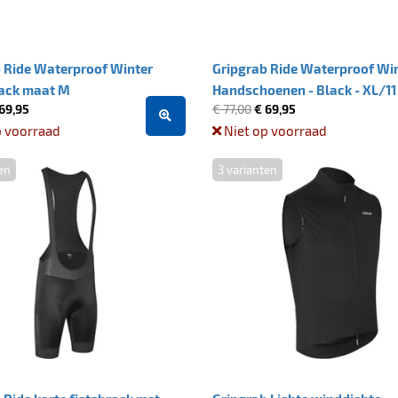
 Ride Waterproof Winter
Gripgrab Ride Waterproof Wi
lack maat M
Handschoenen - Black - XL/11
69,95
€ 77,00
€ 69,95
p voorraad
Niet op voorraad
en
3 varianten