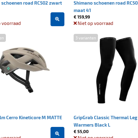
 schoenen road RC502 zwart
Shimano schoenen road RC50
maat 41
€ 159,99
p voorraad
Niet op voorraad
ten
3 varianten
lm Cerro Kineticore M MATTE
GripGrab Classic Thermal Leg
Warmers Black L
€ 55,00
p voorraad
Niet op voorraad