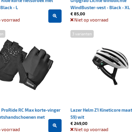
 Ride korte fietsbroek met
Gripgrab Lichte winddichte
 Black - L
WindBuster-vest - Black - XL
€ 85,00
p voorraad
Niet op voorraad
en
3 varianten
 ProRide RC Max korte-vinger
Lazer Helm Z1 Kineticore maat
ietshandschoenen met
59) wit
€ 249,00
- Black maat XXL
p voorraad
Niet op voorraad