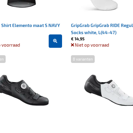
 Shirt Elemento maat S NAVY
GripGrab GripGrab RIDE Regul
Socks white, L(44-47)
€ 14,95
p voorraad
Niet op voorraad
ten
8 varianten