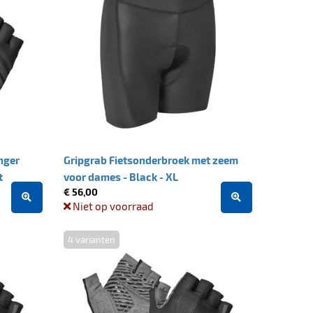
inger
Gripgrab Fietsonderbroek met zeem
t
voor dames - Black - XL
€ 56,00
Niet op voorraad
4 varianten