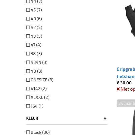
44 (7)
45 (7)
40 (6)
42 (5)
43 (5)
47 (4)
38 (3)
4344 (3)
Gripgrab
48 (3)
fietshan
ONESIZE (3)
€ 30,00
Black - S
4142 (2)
Niet o
XLXXL (2)
3 variant
164 (1)
+
KLEUR
Black (80)