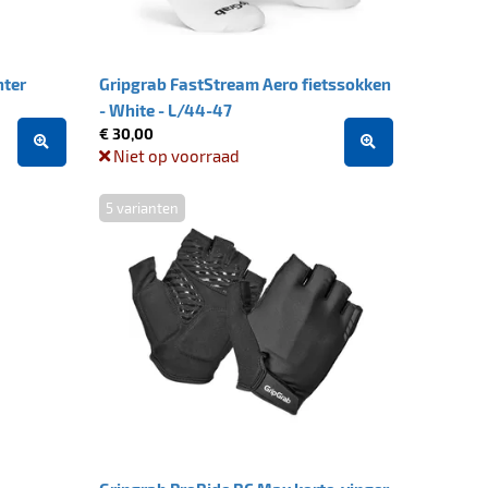
nter
Gripgrab FastStream Aero fietssokken
- White - L/44-47
€ 30,00
Niet op voorraad
5 varianten