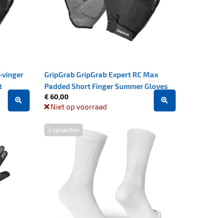
-vinger
GripGrab GripGrab Expert RC Max
t
Padded Short Finger Summer Gloves
€ 60,00
XXL, black
Niet op voorraad
3 varianten