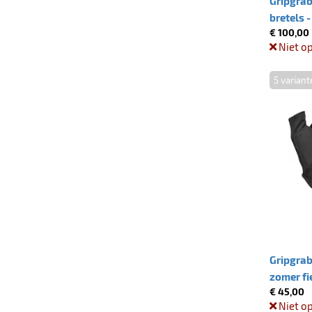
Gripgrab
bretels -
€ 100,00
Niet o
5 variant
Gripgrab
zomer f
€ 45,00
padding 
Niet o