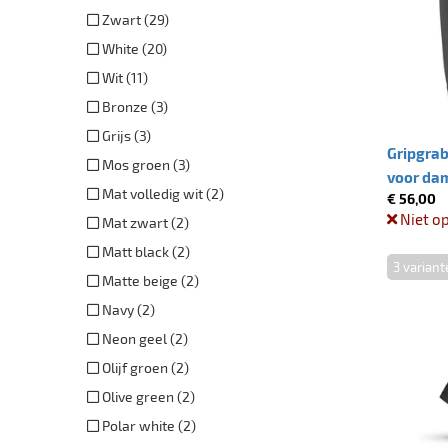
Zwart (29)
White (20)
Wit (11)
Bronze (3)
Grijs (3)
Gripgrab
Mos groen (3)
voor dam
Mat volledig wit (2)
€ 56,00
Niet o
Mat zwart (2)
Matt black (2)
3 variant
Matte beige (2)
Navy (2)
Neon geel (2)
Olijf groen (2)
Olive green (2)
Polar white (2)