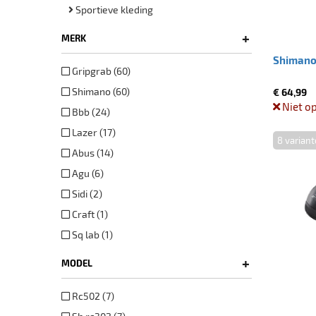
Sportieve kleding
+
MERK
Shimano
Gripgrab (60)
Shimano (60)
€ 64,99
Niet o
Bbb (24)
Lazer (17)
8 varian
Abus (14)
Agu (6)
Sidi (2)
Craft (1)
Sq lab (1)
+
MODEL
Rc502 (7)