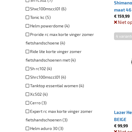
Sh rc302 (7)
Shimano
Shxc100msccl01 (6)
maat 46
€ 159,99
Tonic kc (5)
Niet o
Helm powerdome (4)
Proride rc max korte vinger zomer
4 varian
fietshandschoene (4)
Ride lite korte vinger zomer
fietshandschoenen met (4)
Sh rc102 (4)
Shrc100msccl01 (4)
Tanktop essential women (4)
Xc502 (4)
Cerro (3)
Expert rc max korte vinger zomer
Lazer He
BEIGE
fietshandschoenen (3)
€ 99,99
Helm aduro 30 (3)
Niet o