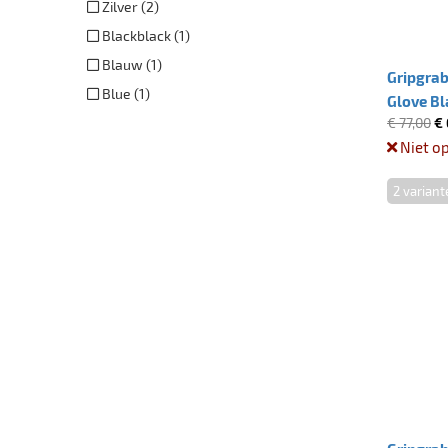
Zilver (2)
Blackblack (1)
Blauw (1)
Gripgrab
Blue (1)
Glove B
€ 77,00
€ 
Niet o
2 variant