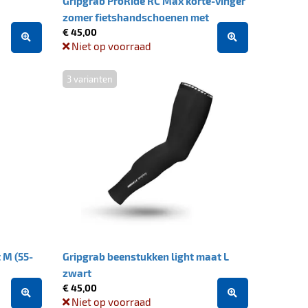
Gripgrab ProRide RC Max korte-vinger
zomer fietshandschoenen met
€ 45,00
padding - Black
Niet op voorraad
3 varianten
 M (55-
Gripgrab beenstukken light maat L
zwart
€ 45,00
Niet op voorraad