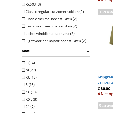
Rc503 (3)
Classic regular cut zomer sokken (2)
3 variant
Classic thermal beenstukken (2)
Faststream aero fietssokken (2)
Lichte winddichte pacr vest (2)
Light voorjaar najaar beenstukken (2)
+
MAAT
L (34)
M (27)
Gripgrab
XL (18)
- Olive G
S (16)
€ 80,00
46 (10)
Niet o
XXL (8)
5 variant
41 (7)