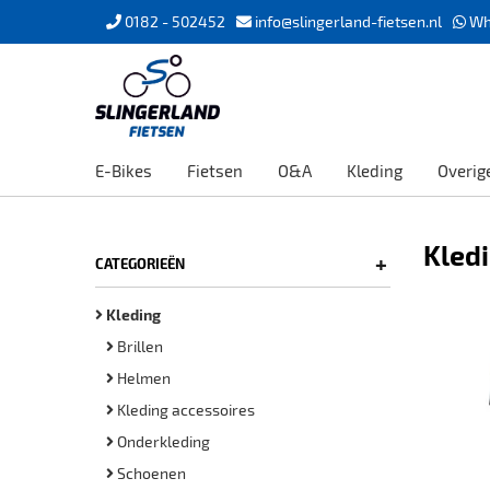
0182 - 502452
info@slingerland-fietsen.nl
Wh
E-Bikes
Fietsen
O&A
Kleding
Overig
Kled
+
CATEGORIEËN
Kleding
Brillen
Helmen
Kleding accessoires
Onderkleding
Schoenen