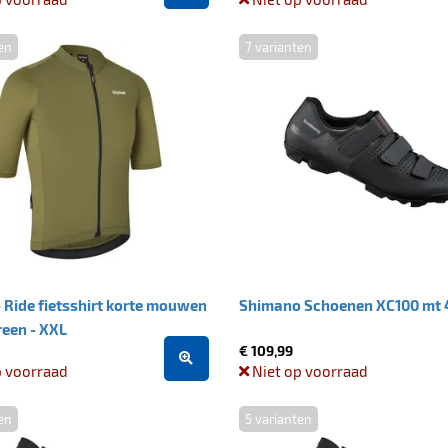
en
7 varianten
 Ride fietsshirt korte mouwen
Shimano Schoenen XC100 mt 
reen - XXL
€ 109,99
p voorraad
Niet op voorraad
en
5 varianten