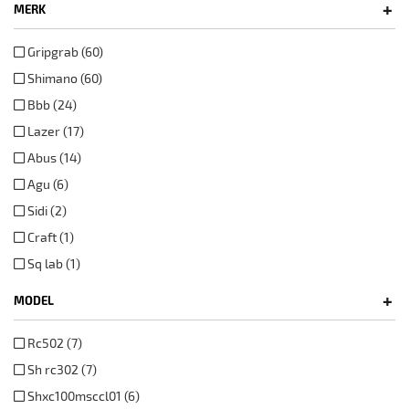
+
MERK
Gripgrab (60)
Shimano (60)
Bbb (24)
Lazer (17)
Abus (14)
Agu (6)
Sidi (2)
Craft (1)
Sq lab (1)
+
MODEL
Rc502 (7)
Sh rc302 (7)
Shxc100msccl01 (6)